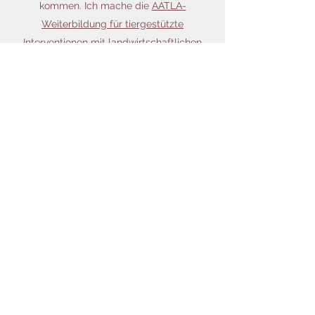
kommen. Ich mache die
AATLA-
Weiterbildung für tiergestützte
Interventionen mit landwirtschaftlichen
Nutztieren, Schwerpunkt Lamas und
Alpakas
.
Dass mir meine Leidenschaft so in die
Kinderwiege gelegt wurde und ich nun
Schritt für Schritt darauf hinarbeiten kann,
ist für mich ein großes Geschenk.
Leo
Diplom-Biologe, Zoologe
Bei mir drehte sich bereits im Kindesalter
alles um Tiere. Ein Biologie-Studium mit
Schwerpunkt Zoologie war die logische